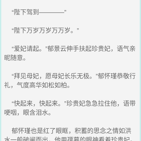
“陛下驾到————”
“陛下万岁万岁万万岁。”
“爱妃请起。”郁景云伸手扶起珍贵妃，语气亲
昵随意。
“拜见母妃，愿母妃长乐无极。”郁怀瑾恭敬行
礼，气度高华如松如柏。
“快起来，快起来。”珍贵妃急急拉住他，语带
哽咽，眼含泪水。
郁怀瑾也是红了眼眶，积蓄的思念之情如洪
水一般破闸而出，他用孺慕的眼神看着珍贵妃。