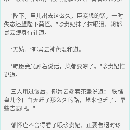
“陛下，皇儿出去这么久，臣妾想的紧，一时
失态还望陛下莫怪。”珍贵妃抹了抹眼泪，朝郁
景云蹲身行礼道。
“无妨。”郁景云神色温和道。
“瞧臣妾光顾着说话，菜都要凉了。”珍贵妃忙
说道。
三人用过饭后，郁景云端着茶盏说道：“朕瞧
皇儿今日白天赶了那么久的路，想来也乏了，早
些告退吧。”
郁怀瑾不舍得看了眼珍贵妃，正要告退时珍