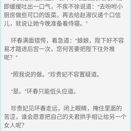
即缓缓吐出一口气，不疾不徐说道：“去吩咐小
厨房做些可口的饭菜，再去给赵淑仪递个口信
儿，就说让她今晚准备着侍寝。”
环春满面错愕，着急道：“娘娘，陛下好不容
易才踏进后宫一次，您何苦要把陛下往外推
呢？”
“照我说的做。”珍贵妃不容置疑道。
“是。”环春只能低头应道。
珍贵妃见环春走远，闭上眼睛，掩住里面的
苦涩，谁会愿意把自己的夫君拱手相让给另一个
女人呢？