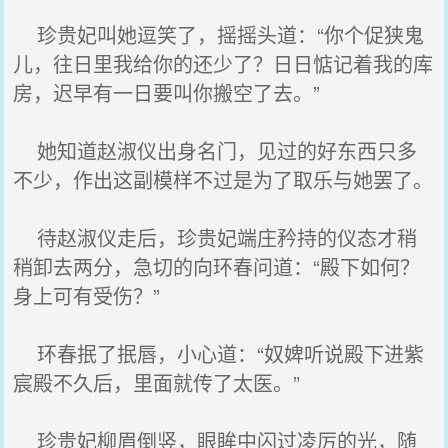
珍贵妃叫她逗笑了，摇摇头道：“你个促狭鬼
儿，往日里我给你的还少了？日日惦记着我的库
房，迟早有一日要叫你搬空了去。”
她知道赵淑仪出身名门，见过的好东西只多
不少，作出这副模样不过是为了取乐与她罢了。
待赵淑仪走后，珍贵妃端庄矜持的仪态才稍
稍卸去两分，急切的向环春问道：“殿下如何？
身上可有受伤？”
环春抿了抿唇，小心道：“奴婢听说殿下进紫
宸殿不久后，里面就传了太医。”
珍贵妃柳眉倒竖，眼眸中闪过凌厉的光，随