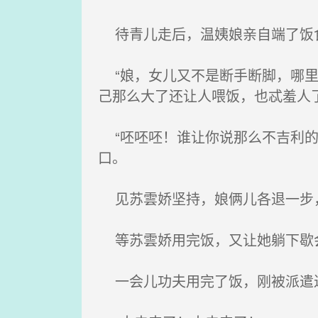
待青儿走后，温姨娘亲自端了饭食
“娘，女儿又不是断手断脚，哪里
己那么大了还让人喂饭，也忒羞人
“呸呸呸！谁让你说那么不吉利的
口。
见苏雲娇坚持，娘俩儿各退一步，
等苏雲娇用完饭，又让她躺下歇
一会儿功夫用完了饭，刚被派遣过