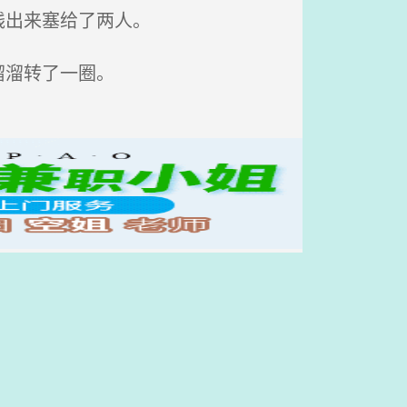
钱出来塞给了两人。
溜溜转了一圈。
下一章